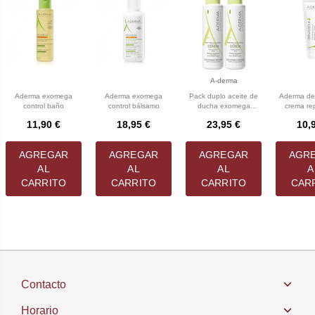
A-derma
Aderma exomega
Aderma exomega
Pack duplo aceite de
Aderma de
control baño
control bálsamo
ducha exomega
crema re
aderma
11,90 €
18,95 €
23,95 €
10,
AGREGAR
AGREGAR
AGREGAR
AGR
AL
AL
AL
A
CARRITO
CARRITO
CARRITO
CAR
Contacto
Horario