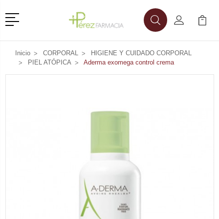
Menú
Buscar
Mi Cuenta
Mi Ca
Buscar
Inicio
CORPORAL
HIGIENE Y CUIDADO CORPORAL
PIEL ATÓPICA
Aderma exomega control crema