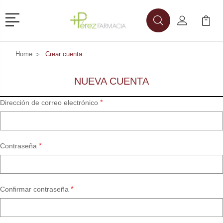
Menú
Buscar
Mi Cuenta
Mi Ca
Buscar
Home
Crear cuenta
NUEVA CUENTA
*
Dirección de correo electrónico
*
Contraseña
*
Confirmar contraseña