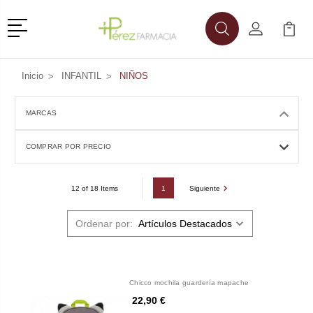
Menú
Buscar
Mi Cuenta
Mi Ca
Buscar
Inicio
INFANTIL
NIÑOS
MARCAS
COMPRAR POR PRECIO
1
Siguiente
12 of 18 Items
Ordenar por:
Chicco mochila guardería mapache
22,90 €