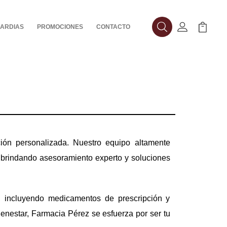
ARDIAS
PROMOCIONES
CONTACTO
Buscar
Mi Cuenta
Mi Carr
ción personalizada. Nuestro equipo altamente
 brindando asesoramiento experto y soluciones
, incluyendo medicamentos de prescripción y
ienestar, Farmacia Pérez se esfuerza por ser tu