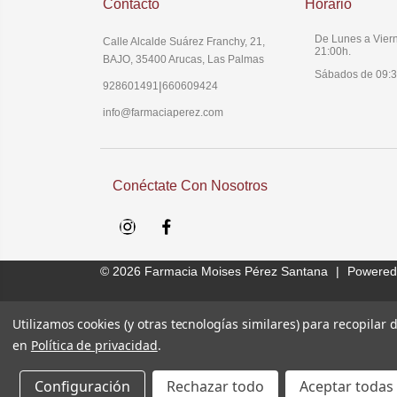
Contacto
Horario
De Lunes a Viern
Calle Alcalde Suárez Franchy, 21,
21:00h.
BAJO, 35400 Arucas, Las Palmas
Sábados de 09:3
|
928601491
660609424
info@farmaciaperez.com
Conéctate Con Nosotros
Instagram
Facebook
© 2026
Farmacia Moises Pérez Santana
|
Powered
Utilizamos cookies (y otras tecnologías similares) para recopilar
en
Política de privacidad
.
Configuración
Rechazar todo
Aceptar todas 