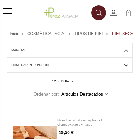
Menú
Buscar
Mi Cuenta
Mi Ca
Buscar
Inicio
COSMÉTICA FACIAL
TIPOS DE PIEL
PIEL SECA
MARCAS
COMPRAR POR PRECIO
12 of 12 Items
Ordenar por:
Nuxe hair ritual déxception kit
champu+acond+masca
19,50 €