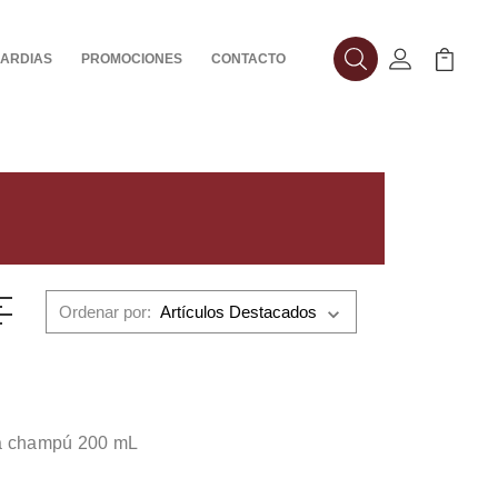
ARDIAS
PROMOCIONES
CONTACTO
Buscar
Mi Cuenta
Mi Carr
Ordenar por:
ca champú 200 mL