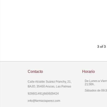
3 of 3
Contacto
Horario
De Lunes a Viern
Calle Alcalde Suárez Franchy, 21,
21:00h.
BAJO, 35400 Arucas, Las Palmas
Sábados de 09:3
|
928601491
660609424
info@farmaciaperez.com