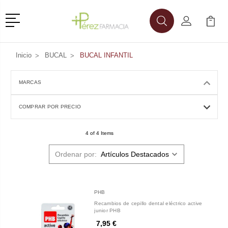
Menú
Buscar
Mi Cuenta
Mi Ca
Buscar
Inicio
BUCAL
BUCAL INFANTIL
MARCAS
COMPRAR POR PRECIO
4 of 4 Items
Ordenar por:
PHB
Recambios de cepillo dental eléctrico active
junior PHB
7,95 €