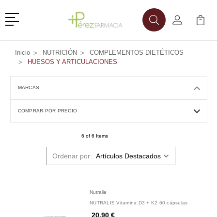
Menú
Buscar
Mi Cuenta
Mi Ca
Buscar
Inicio
NUTRICIÓN
COMPLEMENTOS DIETÉTICOS
HUESOS Y ARTICULACIONES
MARCAS
COMPRAR POR PRECIO
6 of 6 Items
Ordenar por:
Nutralie
NUTRALIE Vitamina D3 + K2 60 cápsulas
20,90 €