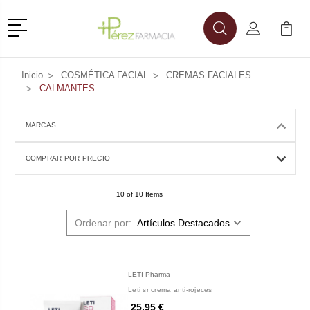
Menú
Buscar
Mi Cuenta
Mi Ca
Buscar
Inicio
COSMÉTICA FACIAL
CREMAS FACIALES
CALMANTES
MARCAS
COMPRAR POR PRECIO
10 of 10 Items
Ordenar por:
LETI Pharma
Leti sr crema anti-rojeces
25,95 €