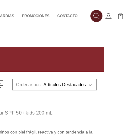
ARDIAS
PROMOCIONES
CONTACTO
Buscar
Mi Cuenta
Mi Carr
Ordenar por:
lar SPF 50+ kids 200 mL
iños con piel frágil, reactiva y con tendencia a la