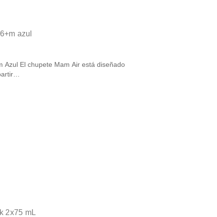
 6+m azul
m Azul El chupete Mam Air está diseñado
partir…
ck 2x75 mL