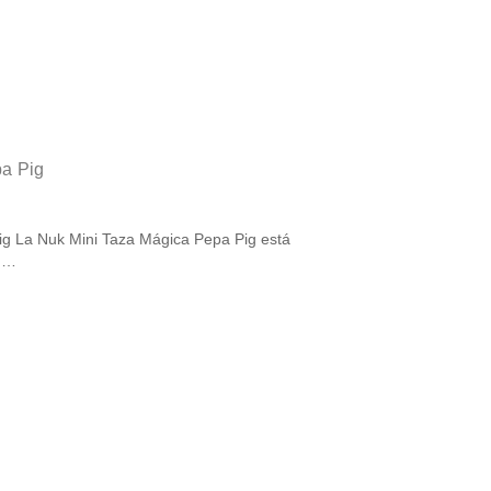
pa Pig
 está
a …