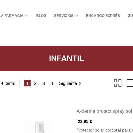
Buscar
LA FARMACIA
BLOG
SERVICIOS
ENCARGO EXPRÉS
GU
INFANTIL
44 Items
1
2
3
4
Siguiente
A-derma protect spray so
22,95 €
Protector solar corporal para n