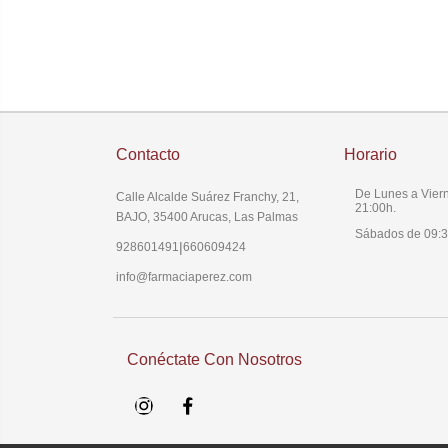
Contacto
Horario
De Lunes a Viern
Calle Alcalde Suárez Franchy, 21,
21:00h.
BAJO, 35400 Arucas, Las Palmas
Sábados de 09:3
|
928601491
660609424
info@farmaciaperez.com
Conéctate Con Nosotros
Instagram
Facebook