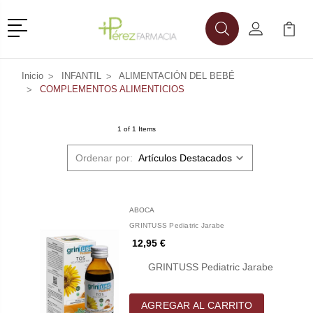
Menú
Buscar
Mi Cuenta
Mi Ca
Buscar
Inicio
INFANTIL
ALIMENTACIÓN DEL BEBÉ
COMPLEMENTOS ALIMENTICIOS
1 of 1 Items
Ordenar por:
ABOCA
GRINTUSS Pediatric Jarabe
12,95 €
GRINTUSS Pediatric Jarabe
AGREGAR AL CARRITO