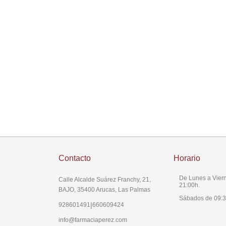
Contacto
Horario
De Lunes a Viern
Calle Alcalde Suárez Franchy, 21,
21:00h.
BAJO, 35400 Arucas, Las Palmas
Sábados de 09:3
|
928601491
660609424
info@farmaciaperez.com