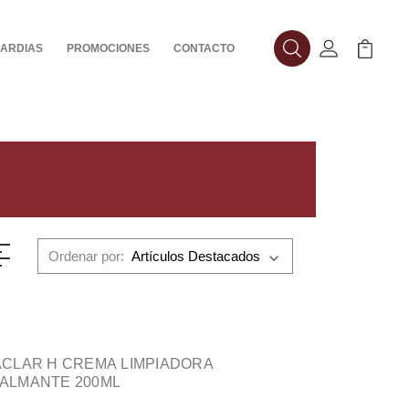
ARDIAS
PROMOCIONES
CONTACTO
Buscar
Mi Cuenta
Mi Carr
Ordenar por:
ACLAR H CREMA LIMPIADORA
ALMANTE 200ML