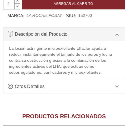
AUMENTAR
CANTIDAD:
DISMINUIR
CANTIDAD:
MARCA:
SKU:
LA ROCHE-POSAY
152700
Descripción del Producto
La loción astringente microexfoliante Effaclar ayuda a
reducir instantáneamente el tamaño de los poros y lucha
contra su obstrucción gracias a la combinación de los
ingredientes activos del LHA, que actúan como
seborreguladores, purificadores y microexfoliantes.
Otros Detalles
PRODUCTOS RELACIONADOS