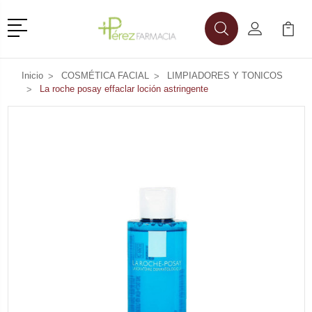
Menú
Buscar
Mi Cuenta
Mi Ca
Buscar
Inicio
COSMÉTICA FACIAL
LIMPIADORES Y TONICOS
La roche posay effaclar loción astringente