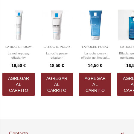
LA ROCHE-POSAY
LA ROCHE-POSAY
LA ROCHE-POSAY
LA ROCH
La roche-posay
La roche posay
La roche-posay
Effaclar ge
effaclar k+
effaclar h
effaclar gel limpiador
purificant
200 mL
posay 
19,50 €
18,50 €
14,50 €
16,
AGREGAR
AGREGAR
AGREGAR
AGR
AL
AL
AL
A
CARRITO
CARRITO
CARRITO
CAR
Contacto