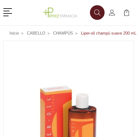
Menú
Buscar
Mi Cuenta
Mi Ca
Buscar
Inicio
CABELLO
CHAMPÚS
Liper-oil champú suave 200 mL