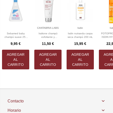
CANTABRIA LABS
Isdin
Is
Sebamed baby
Iraltone champú
Isdin nutraeda caspa
FOTOPR
champú suave 250
exfoliante y
seca champú 200 mL
ISDIN H
mL
fortificante 200 mL
SPF 30
9,95 €
11,50 €
15,95 €
22,
AGREGAR
AGREGAR
AGREGAR
AGR
AL
AL
AL
A
CARRITO
CARRITO
CARRITO
CAR
Contacto
Horario