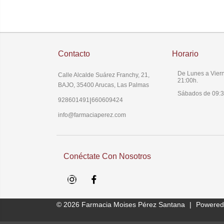
Contacto
Horario
De Lunes a Viern
Calle Alcalde Suárez Franchy, 21,
21:00h.
BAJO, 35400 Arucas, Las Palmas
Sábados de 09:3
|
928601491
660609424
info@farmaciaperez.com
Conéctate Con Nosotros
Instagram
Facebook
© 2026
Farmacia Moises Pérez Santana
|
Powered