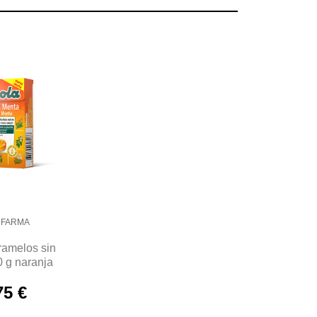
 FARMA
ramelos sin
0 g naranja
75 €