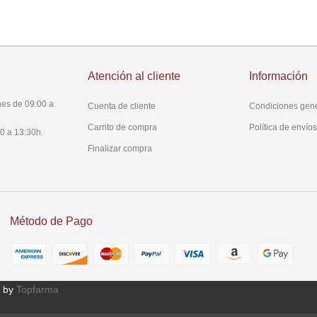
Atención al cliente
Información
es de 09:00 a
Cuenta de cliente
Condiciones gen
Carrito de compra
Política de envío
0 a 13:30h.
Finalizar compra
Método de Pago
 by
Topfarma