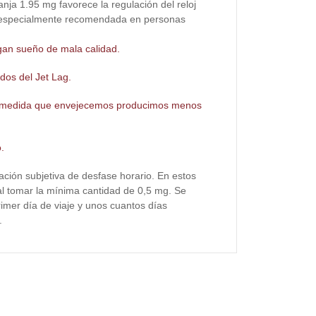
ja 1.95 mg favorece la regulación del reloj
tá especialmente recomendada en personas
ngan sueño de mala calidad.
dos del Jet Lag.
 medida que envejecemos producimos menos
.
sación subjetiva de desfase horario. En estos
 al tomar la mínima cantidad de 0,5 mg. Se
imer día de viaje y unos cuantos días
.