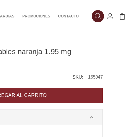
ARDIAS
PROMOCIONES
CONTACTO
Buscar
Mi Cuenta
Mi Carr
bles naranja 1.95 mg
SKU:
165947