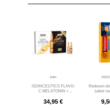
Isdin
RED
ISDINCEUTICS FLAVO-
Redoxon do
C MELATONIN +
sabor na
ULTRAGLICAN
compr
34,95 €
9,5