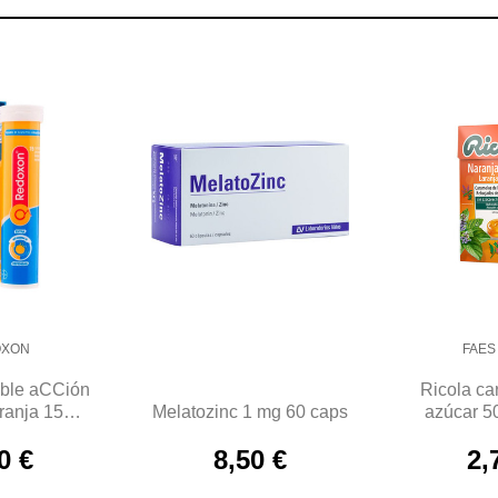
OXON
FAES
ble aCCión
Ricola ca
ranja 15
Melatozinc 1 mg 60 caps
azúcar 5
imidos
0 €
8,50 €
2,