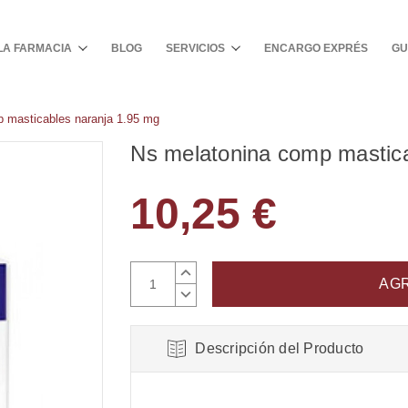
Buscar
LA FARMACIA
BLOG
SERVICIOS
ENCARGO EXPRÉS
GU
 masticables naranja 1.95 mg
Ns melatonina comp mastica
10,25 €
AUMENTAR
CANTIDAD:
DISMINUIR
CANTIDAD:
Descripción del Producto