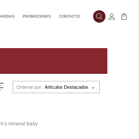
ARDIAS
PROMOCIONES
CONTACTO
Buscar
Mi Cuenta
Mi Carr
Ordenar por:
rics mineral baby