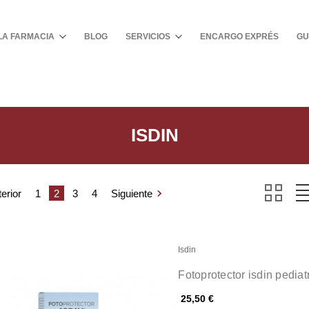
Buscar
LA FARMACIA
BLOG
SERVICIOS
ENCARGO EXPRÉS
GU
ISDIN
erior
1
2
3
4
Siguiente
Isdin
Fotoprotector isdin pediat
25,50 €