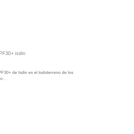
SPF30+ isdin
F30+ de Isdin es el todoterreno de los
oto…