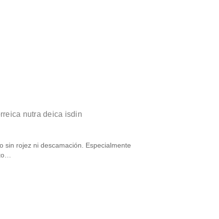
rreica nutra deica isdin
o sin rojez ni descamación. Especialmente
nto…