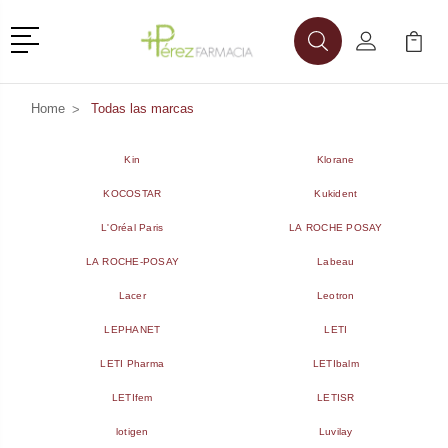
Menú
Buscar
Mi Cuenta
Mi Ca
Buscar
Home
Todas las marcas
Kin
Klorane
KOCOSTAR
Kukident
L'Oréal Paris
LA ROCHE POSAY
LA ROCHE-POSAY
Labeau
Lacer
Leotron
LEPHANET
LETI
LETI Pharma
LETIbalm
LETIfem
LETISR
lotigen
Luvilay