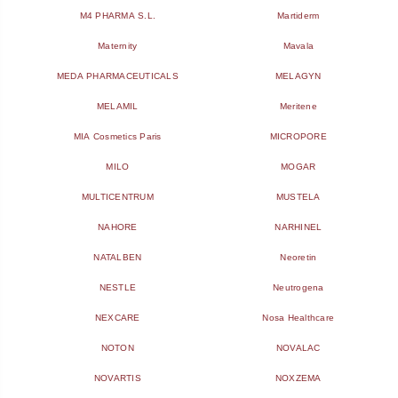
M4 PHARMA S.L.
Martiderm
Maternity
Mavala
MEDA PHARMACEUTICALS
MELAGYN
MELAMIL
Meritene
MIA Cosmetics Paris
MICROPORE
MILO
MOGAR
MULTICENTRUM
MUSTELA
NAHORE
NARHINEL
NATALBEN
Neoretin
NESTLE
Neutrogena
NEXCARE
Nosa Healthcare
NOTON
NOVALAC
NOVARTIS
NOXZEMA